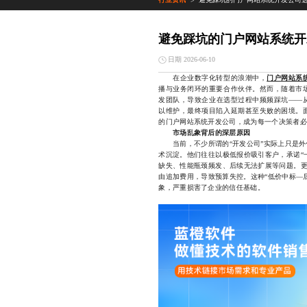
>
避免踩坑的门户网站系统开
日期 2026-06-10
在企业数字化转型的浪潮中，
门户网站系
播与业务闭环的重要合作伙伴。然而，随着市
发团队，导致企业在选型过程中频频踩坑——
以维护，最终项目陷入延期甚至失败的困境。
的门户网站系统开发公司，成为每一个决策者必
市场乱象背后的深层原因
当前，不少所谓的“开发公司”实际上只是外
术沉淀。他们往往以极低报价吸引客户，承诺“
缺失、性能瓶颈频发、后续无法扩展等问题。更
由追加费用，导致预算失控。这种“低价中标—
象，严重损害了企业的信任基础。