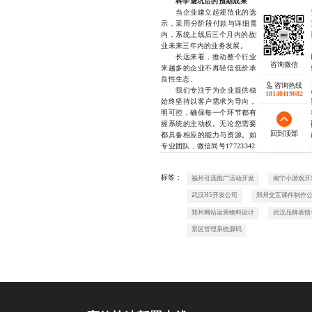
科学避坑后的预期成果
当企业建立起规范化的选型流程并严格执行
示，采用分阶段付款与详细需求管理的企业，项
内，系统上线后三个月内的故障率低于1%。更
业未来三年内的业务发展。
长远来看，推动整个行业向专业化、透明化
来越多的企业不再轻信低价承诺，转而重视技
良性生态。
咨询热线
我们专注于为企业提供稳定可靠的门户网站
18140119082
始终坚持以客户需求为导向，杜绝任何形式的
明可控，确保每一个环节都有据可查。我们坚
握系统的主动权。无论您需要的是
企业官网建
回到顶部
都具备相应的能力与资源。如果您正在寻找一
专业团队，微信同号17723342546。
标签：
福州引流推广活动开发
南宁小游戏开
武汉H5开发公司
郑州交互课件制作
郑州网站运营物料设计
武汉品牌表情
景区管理系统源码