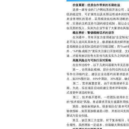
价值重塑：优质合作带来的长期收益
选择一家专业的门户网站系统开发公司，远
统的稳定性、可扩展性以及长期运维成本的控
来业务增长的需求，采用模块化结构和清晰的
时，完善的文档支持与源码移交机制，能让企
似无形的投入，实则为企业节省了大量潜在风险
概念辨析：警惕模糊话术的误导
在沟通中，常有开发方使用诸如“全定制化”“智
若不深入追问其具体含义，极易被表面光鲜所迷
是指根据企业实际流程进行功能适配；而“Saa
外，“API集成能力”更应关注接口开放程度
涵，才能有效识别夸大宣传与真实实力之间的差
高频风险点与可执行应对策略
在合作过程中，以下几类问题最为常见且影
第一，合同条款模糊。部分合同仅列出总金
等作出详细约定。建议企业在签约前要求提供
点，如30%预付款、40%中期款、30%尾款，
第二，需求频繁变更。由于前期调研不足，
期。为此，应在项目启动前建立需求评审机制
式变更申请流程审批。
第三，技术栈不透明。一些团队使用非主流
的“技术锁定”风险。务必要求开发方披露所用
第四，验收标准缺失。很多项目在“基本可用
验收指标，如页面加载速度≤2秒、并发访问支持≥
测试与安全扫描。
第五，缺乏第三方监督。对于复杂项目，引
合规性。虽然增加一定成本，但能极大降低项目