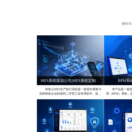
拥有丰
MES系统策划公司|MES系统定制案例
BPM
智造云MES生产执行系统是一套面向离散与
本产品是一套面
流程制造企业的源码二开型工业管理软件。该系
理（BPM）系统，
统以工单为核心，覆盖从原料入库、计划排程、
规管控中枢”。系统
工序报工、质量质检到成品出库的全链路数字化
数据分析功能，支
管理。通过PC端后台与车间手持终端协同，解
署。通过内置200
决工厂信息孤岛问题，实现生产过程透明化与可
人事等核心场景，
追溯，助力企业构建数字化工厂底座。
字化闭环，确保数